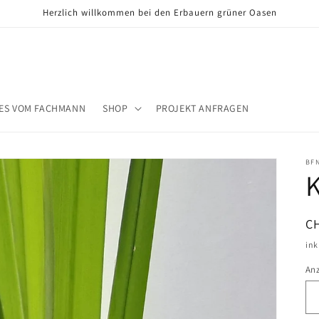
Herzlich willkommen bei den Erbauern grüner Oasen
ES VOM FACHMANN
SHOP
PROJEKT ANFRAGEN
BF
N
C
Pr
ink
An