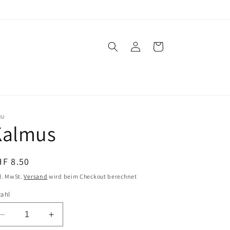
Einloggen
Warenkorb
NU
Kalmus
ormaler
HF 8.50
eis
l. MwSt.
Versand
wird beim Checkout berechnet
zahl
Verringere
Erhöhe
die
die