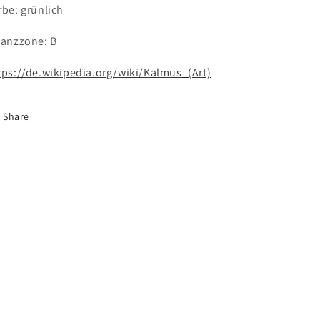
rbe: grünlich
lanzzone: B
tps://de.wikipedia.org/wiki/Kalmus_(Art)
Share