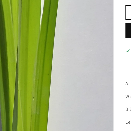
Ac
Wu
Bl
Le