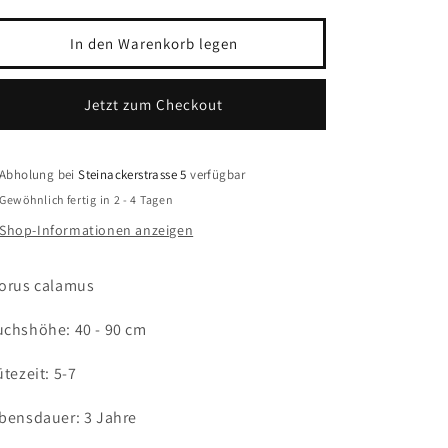
Menge
Menge
für
für
In den Warenkorb legen
Kalmus
Kalmus
Jetzt zum Checkout
Abholung bei
Steinackerstrasse 5
verfügbar
Gewöhnlich fertig in 2 - 4 Tagen
Shop-Informationen anzeigen
orus calamus
chshöhe: 40 - 90 cm
ütezeit: 5-7
bensdauer: 3 Jahre