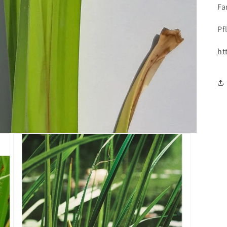
Fa
Pf
ht