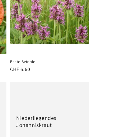
Echte Betonie
Normaler
CHF 6.60
Preis
Niederliegendes
Johanniskraut