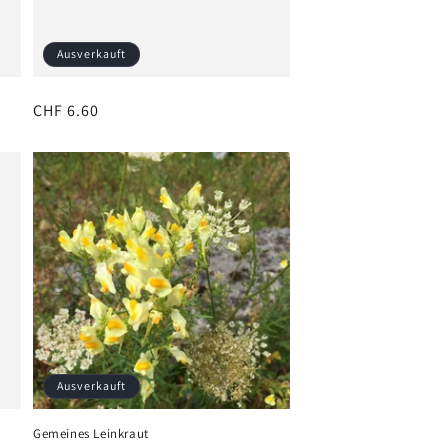
Ausverkauft
Normaler
CHF 6.60
Preis
Ausverkauft
Gemeines Leinkraut