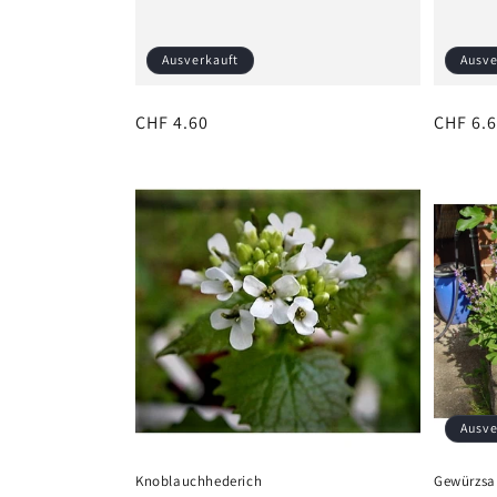
Ausverkauft
Ausve
Normaler
CHF 4.60
Normal
CHF 6.
Preis
Preis
Ausve
Knoblauchhederich
Gewürzsa