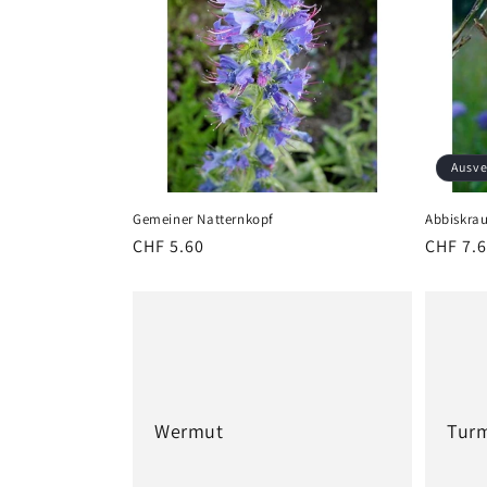
o
r
i
Ausve
e
Gemeiner Natternkopf
Abbiskrau
Normaler
CHF 5.60
Normal
CHF 7.
:
Preis
Preis
Wermut
Tur