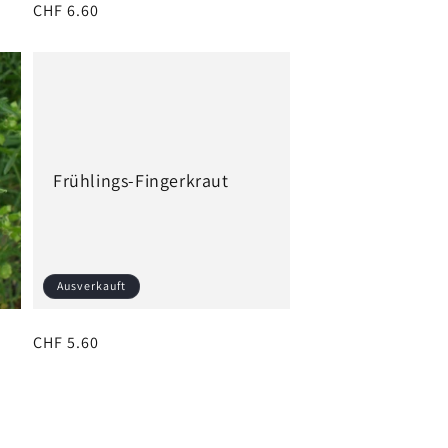
Normaler
CHF 6.60
Preis
Frühlings-Fingerkraut
Ausverkauft
Normaler
CHF 5.60
Preis