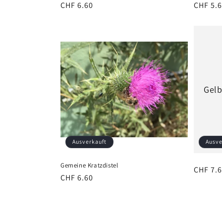
Normaler
CHF 6.60
Normal
CHF 5.
Preis
Preis
Gelb
Ausverkauft
Ausve
Gemeine Kratzdistel
Normal
CHF 7.
Normaler
CHF 6.60
Preis
Preis