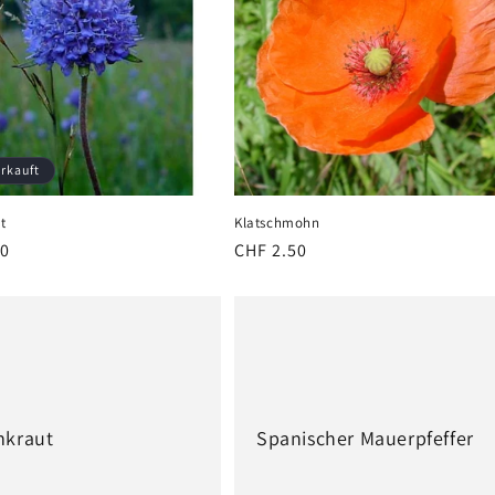
rkauft
t
Klatschmohn
er
60
Normaler
CHF 2.50
Preis
mkraut
Spanischer Mauerpfeffer