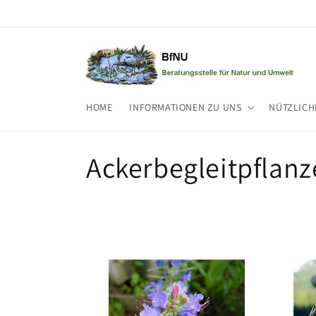
Direkt
zum
Inhalt
HOME
INFORMATIONEN ZU UNS
NÜTZLICH
K
Ackerbegleitpflan
a
t
e
g