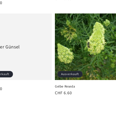
er
60
Preis
er Günsel
rkauft
Ausverkauft
Gelbe Reseda
er
60
Normaler
CHF 6.60
Preis