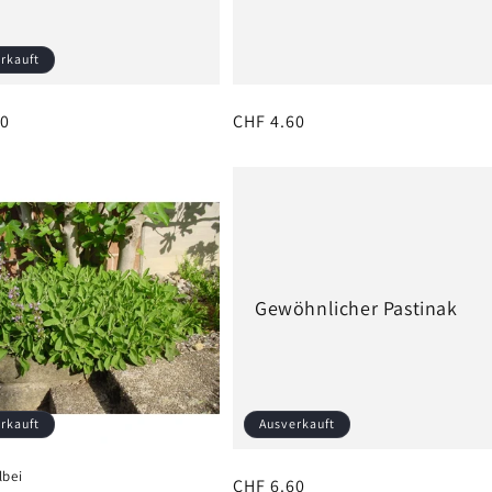
rkauft
er
60
Normaler
CHF 4.60
Preis
Gewöhnlicher Pastinak
rkauft
Ausverkauft
lbei
Normaler
CHF 6.60