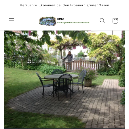
Direkt
Herzlich willkommen bei den Erbauern grüner Oasen
zum
Inhalt
Warenkorb