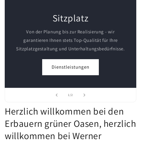
Sitzplatz
Von der Planung bis zur Realisierung - wir
garantieren Ihnen stets Top-Qualität für Ihre
Sitzplatzgestaltung und Unterhaltungsbedürfnisse.
Dienstleistungen
von
1
/
2
Herzlich willkommen bei den
Erbauern grüner Oasen, herzlich
willkommen bei Werner