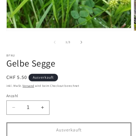
Medien
M
1
2
in
i
von
1
/
3
Modal
M
öffnen
ö
BFNU
Gelbe Segge
Normaler
CHF 5.50
Ausverkauft
Preis
inkl. MwSt.
Versand
wird beim Checkout berechnet
Anzahl
Verringere
Erhöhe
die
die
Menge
Menge
für
für
Ausverkauft
Gelbe
Gelbe