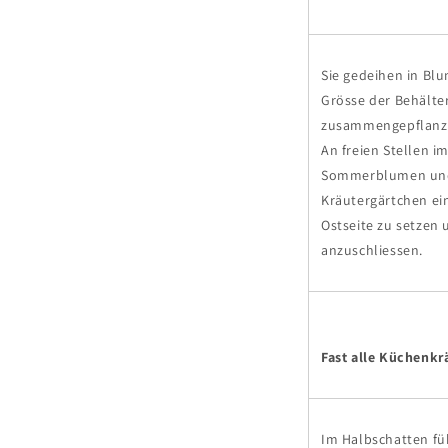
Sie gedeihen in Bl
Grösse der Behälte
zusammengepflanz
An freien Stellen 
Sommerblumen und Z
Kräutergärtchen ei
Ostseite zu setzen
anzuschliessen.
Fast alle Küchenkr
Im Halbschatten füh