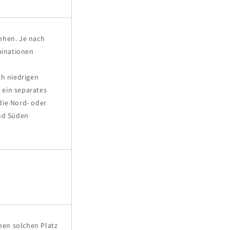
ehen. Je nach
binationen
ch niedrigen
 ein separates
die Nord- oder
und Süden
inen solchen Platz