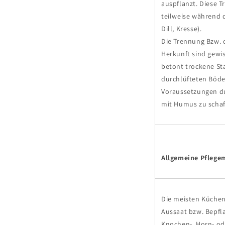
auspflanzt. Diese 
teilweise während 
Dill, Kresse).
Die Trennung Bzw. d
Herkunft sind gewi
betont trockene St
durchlüfteten Böden
Voraussetzungen d
mit Humus zu schaf
Allgemeine Pfleg
Die meisten Küchen
Aussaat bzw. Bepfl
Knochen-, Horn- od