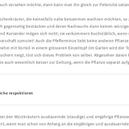
auch vorsehen möchte, dann kann man ihn gleich zur Petersilie setze
Küchenkräuter, die keinesfalls nahe beisammen wachsen möchten, so z
ich gegenseitig bestäuben und deren Nachwuchs dann keinen würzi
und Koriander mögen sich nicht; sie verkümmern buchstäblich, wenn
arschaft zumutet! Auch die Pfefferminze liebt keine anderen Pflanze
ehin mit Vorteil in einem grösseren Einzeltopf (im Garten wird der To
 Wuchern neigt, löst sich dieses Problem von selber. Abgesehen davo
ze auch wesentlich besser zur Geltung, wenn die Pflanze separat aufg
üche respektieren
bei den Würzkräutern ausdauernde (staudige) und einjährige Pflanzen
tert, wenn man schon von Anfang an die einjährigen und ausdauernde