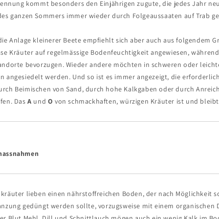
Trennung kommt besonders den Einjährigen zugute, die jedes Jahr ne
des ganzen Sommers immer wieder durch Folgeaussaaten auf Trab ge
ie Anlage kleinerer Beete empfiehlt sich aber auch aus folgendem Gr
sse Kräuter auf regelmässige Bodenfeuchtigkeit angewiesen, währen
andorte bevorzugen. Wieder andere möchten in schweren oder leicht
 angesiedelt werden. Und so ist es immer angezeigt, die erforderlic
urch Beimischen von Sand, durch hohe Kalkgaben oder durch Anreic
fen. Das
A
und
O
von schmackhaften, würzigen Kräuter ist und bleibt
emassnahmen
kräuter lieben einen nährstoffreichen Boden, der nach Möglichkeit s
anzung gedüngt werden sollte, vorzugsweise mit einem organischen 
er Blut Mehl. Dill und Schnittlauch mögen auch ein wenig Kalk im Bo