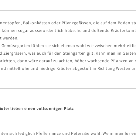
umentöpfen, Balkonkästen oder Pflanzgefässen, die auf dem Boden st
r können sogar ausserordentlich hübsche und duftende Kräuterkom
t werden.
im Gemüsegarten fühlen sie sich ebenso wohl wie zwischen mehrheitli
iergräsern, was auch für den Steingarten gilt. Kann man im Garten
nrichten, dann wäre darauf zu achten, höher wachsende Pflanzen an 
 und mittelhohe und niedrige Kräuter abgestuft in Richtung Westen 
äuter lieben einen vollsonnigen Platz
len sich lediglich Pfefferminze und Petersilie wohl. Wenn man für e