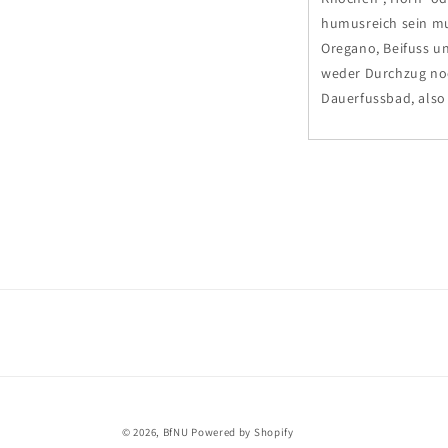
humusreich sein mu
Oregano, Beifuss u
weder Durchzug no
Dauerfussbad, also
© 2026,
BfNU
Powered by Shopify